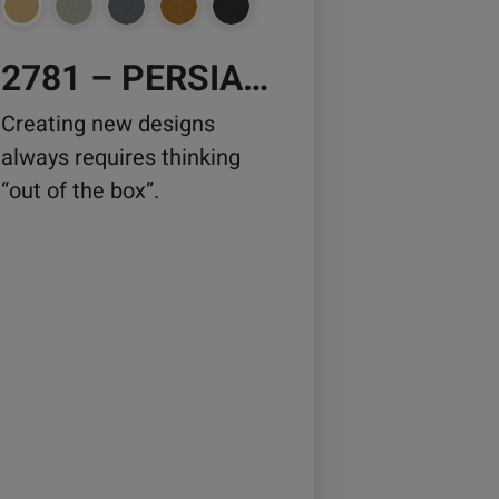
2781 – PERSIAN METAL
duktseite
wählt
Creating new designs
rden
always requires thinking
“out of the box”.