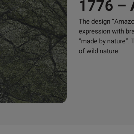
1776 –
The design “Amazoni
expression with bra
“made by nature”. 
of wild nature.