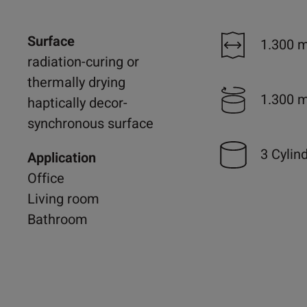
Surface
1.300 
radiation-curing or
thermally drying
1.300 
haptically decor-
synchronous surface
3 Cylin
Application
Office
Living room
Bathroom