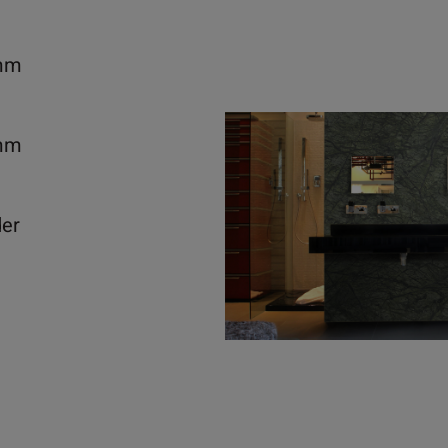
mm
mm
der