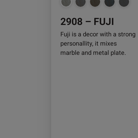
auf
der
2908 – FUJI
Produktseite
gewählt
Fuji is a decor with a strong
werden
personallity, it mixes
marble and metal plate.