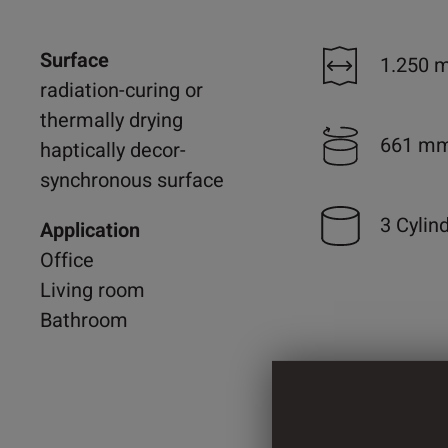
Surface
1.250 
radiation-curing or
thermally drying
661 m
haptically decor-
synchronous surface
3 Cylin
Application
Office
Living room
Bathroom