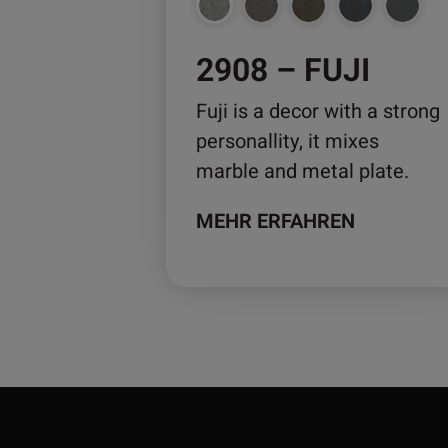
auf
der
2908 – FUJI
Produktseite
gewählt
Fuji is a decor with a strong
werden
personallity, it mixes
marble and metal plate.
MEHR ERFAHREN