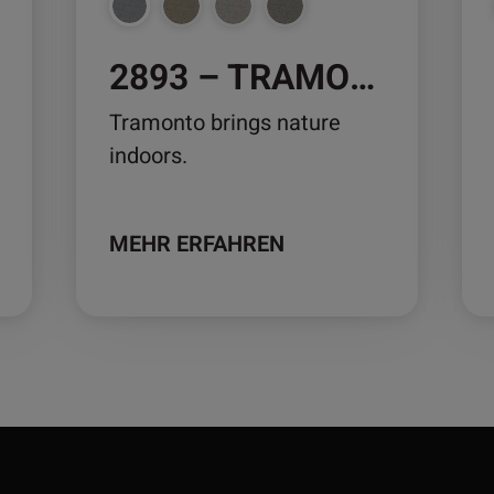
auf
auf
der
der
2893 – TRAMONTO
Produktseite
Pro
gewählt
ge
Tramonto brings nature
werden
we
indoors.
MEHR ERFAHREN