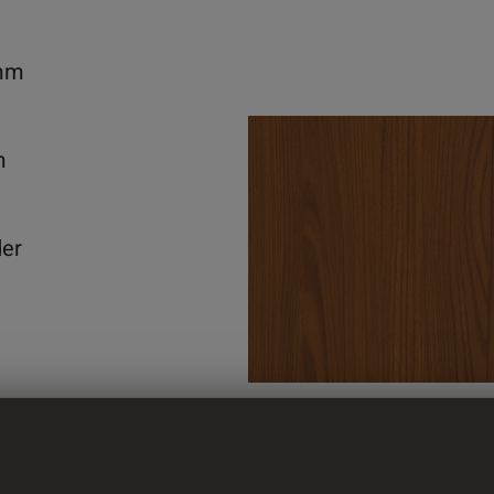
mm
m
der