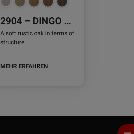
2904 – DINGO OAK
duktseite
wählt
A soft rustic oak in terms of
rden
structure.
MEHR ERFAHREN