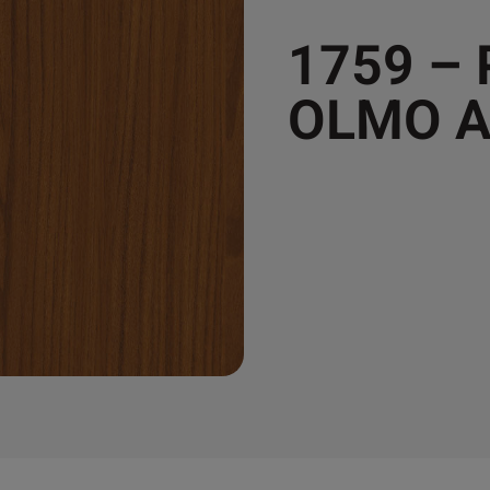
1759 –
OLMO A