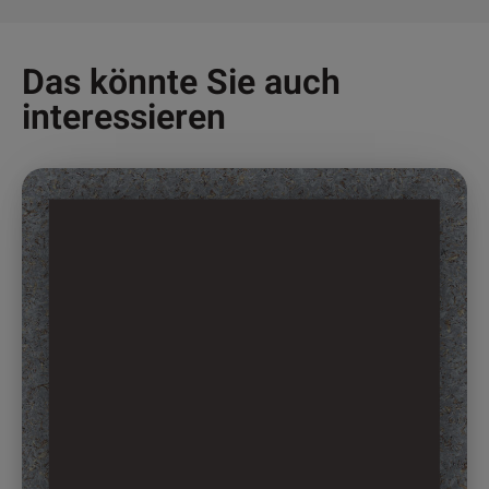
Das könnte Sie auch
interessieren
Dieses
Produkt
weist
mehrere
Varianten
auf.
Die
Optionen
können
auf
der