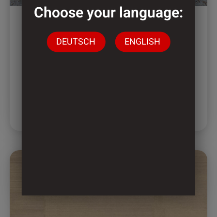
Produktseite
Choose your language:
gewählt
werden
DEUTSCH
ENGLISH
2893 – TRAMONTO
Tramonto brings nature indoors.
MEHR ERFAHREN
Dieses
Produkt
weist
mehrere
Varianten