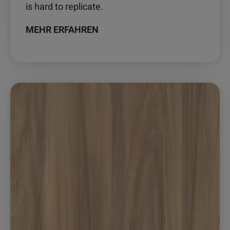
is hard to replicate.
MEHR ERFAHREN
Dieses
Produkt
weist
mehrere
Varianten
auf.
Die
Optionen
können
auf
der