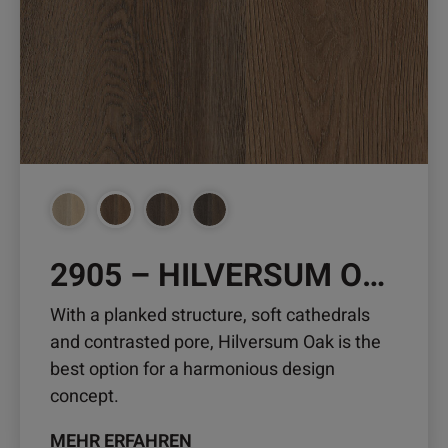
auf.
Die
Optionen
können
auf
der
Produktseite
gewählt
werden
2905 – HILVERSUM OAK
With a planked structure, soft cathedrals
and contrasted pore, Hilversum Oak is the
best option for a harmonious design
concept.
MEHR ERFAHREN