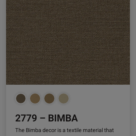
weist
mehrere
Varianten
auf.
Die
Optionen
können
auf
der
Produktseite
gewählt
werden
2779 – BIMBA
The Bimba decor is a textile material that