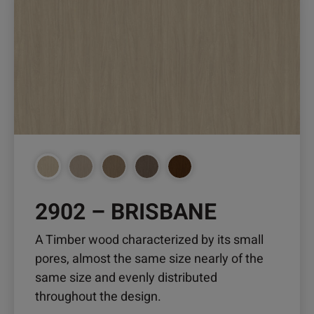
weist
mehrere
Varianten
auf.
Die
Optionen
können
auf
der
Produktseite
2902 – BRISBANE
gewählt
werden
A Timber wood characterized by its small
pores, almost the same size nearly of the
same size and evenly distributed
throughout the design.