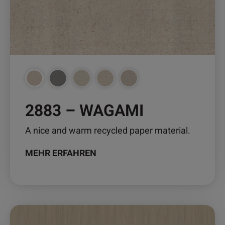
Optionen
können
auf
der
Produktseite
gewählt
werden
2883 – WAGAMI
A nice and warm recycled paper material.
MEHR ERFAHREN
Dieses
Produkt