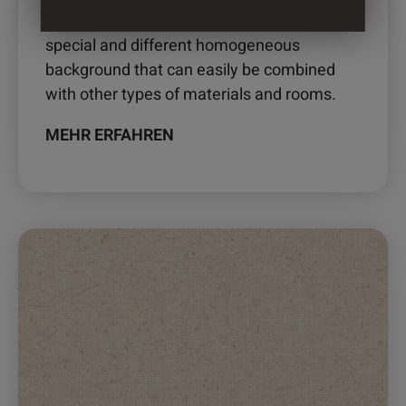
inks to maximize all the luminosity of a very
special and different homogeneous
background that can easily be combined
with other types of materials and rooms.
MEHR ERFAHREN
Dieses
Produkt
weist
mehrere
Varianten
auf.
Die