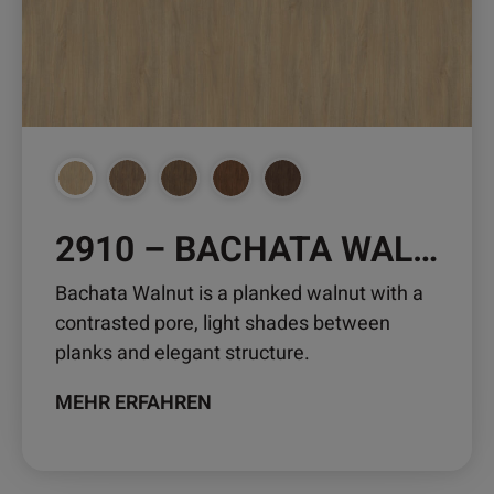
auf.
Die
Optionen
können
auf
der
Produktseite
gewählt
2910 – BACHATA WALNUT
werden
Bachata Walnut is a planked walnut with a
contrasted pore, light shades between
planks and elegant structure.
MEHR ERFAHREN