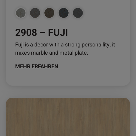
Produktseite
gewählt
werden
2908 – FUJI
Fuji is a decor with a strong personallity, it
mixes marble and metal plate.
MEHR ERFAHREN
Dieses
Produkt
weist
mehrere
Varianten