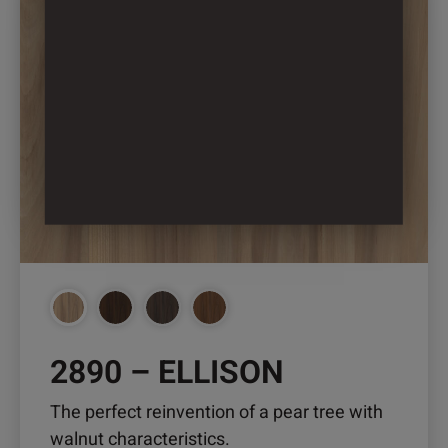
weist
mehrere
Varianten
auf.
Die
Optionen
können
auf
der
Produktseite
gewählt
werden
2890 – ELLISON
The perfect reinvention of a pear tree with
walnut characteristics.