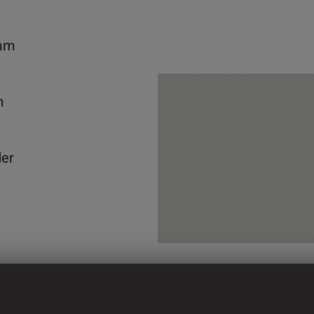
mm
m
der