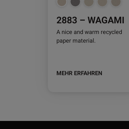
auf
der
2883 – WAGAMI
Produktseite
gewählt
A nice and warm recycled
werden
paper material.
MEHR ERFAHREN