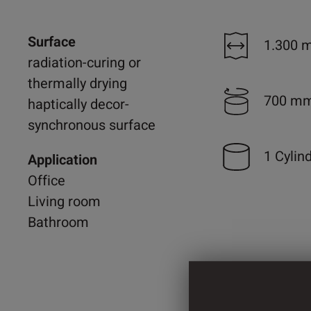
Surface
1.300 
radiation-curing or
thermally drying
700 m
haptically decor-
synchronous surface
1 Cylin
Application
Office
Living room
Bathroom