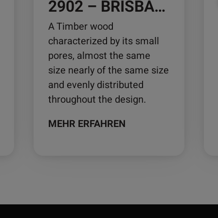
2902 – BRISBANE
auf
auf
der
der
A Timber wood
Produktseite
Pro
characterized by its small
gewählt
ge
pores, almost the same
werden
we
size nearly of the same size
and evenly distributed
throughout the design.
MEHR ERFAHREN