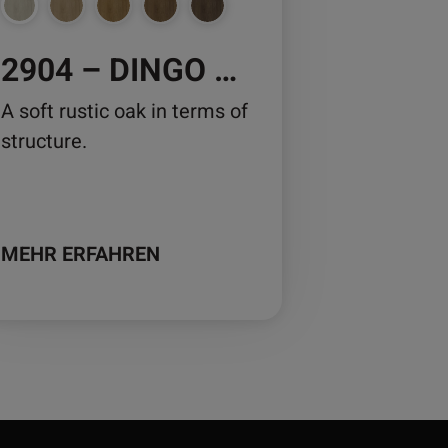
2904 – DINGO OAK
duktseite
wählt
A soft rustic oak in terms of
rden
structure.
MEHR ERFAHREN