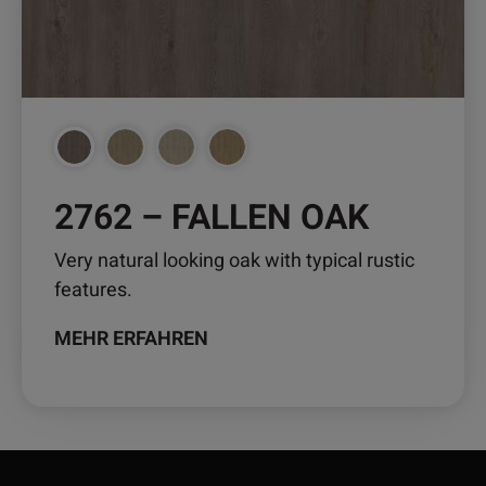
können
auf
der
Produktseite
gewählt
werden
2762 – FALLEN OAK
Very natural looking oak with typical rustic
features.
MEHR ERFAHREN