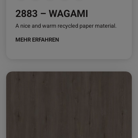
2883 – WAGAMI
A nice and warm recycled paper material.
MEHR ERFAHREN
Dieses
Produkt
weist
mehrere
Varianten
auf.
Die
Optionen