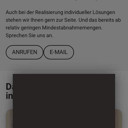
Auch bei der Realisierung individueller Lösungen
stehen wir Ihnen gern zur Seite. Und das bereits ab
relativ geringen Mindestabnahmemengen.
Sprechen Sie uns an.
ANRUFEN
E-MAIL
Das könnte Sie auch
interessieren
Dieses
Produkt