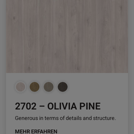
weist
mehrere
Varianten
auf.
Die
Optionen
können
auf
der
Produktseite
gewählt
werden
2702 – OLIVIA PINE
Generous in terms of details and structure.
MEHR ERFAHREN