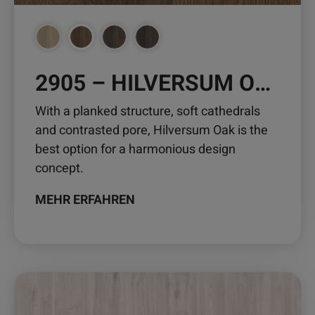
Produktseite
gewählt
werden
2905 – HILVERSUM OAK
With a planked structure, soft cathedrals
and contrasted pore, Hilversum Oak is the
best option for a harmonious design
concept.
MEHR ERFAHREN
Dieses
Produkt