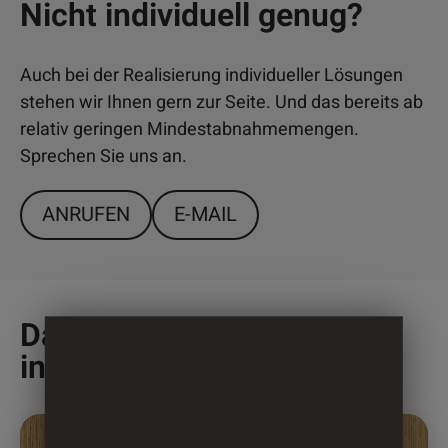
Nicht individuell genug?
Auch bei der Realisierung individueller Lösungen
stehen wir Ihnen gern zur Seite. Und das bereits ab
relativ geringen Mindestabnahmemengen.
Sprechen Sie uns an.
ANRUFEN
E-MAIL
Das könnte Sie auch
interessieren
Dieses