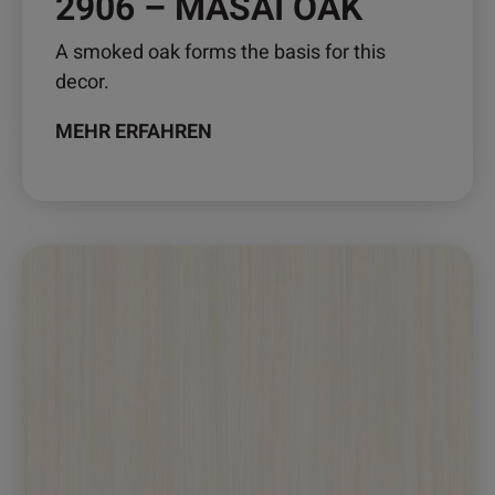
2906 – MASÁI OAK
werden
A smoked oak forms the basis for this
decor.
MEHR ERFAHREN
Dieses
Produkt
weist
mehrere
Varianten
auf.
Die
Optionen