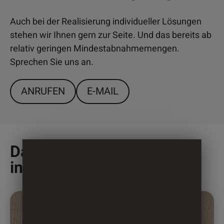
Auch bei der Realisierung individueller Lösungen
stehen wir Ihnen gern zur Seite. Und das bereits ab
relativ geringen Mindestabnahmemengen.
Sprechen Sie uns an.
ANRUFEN
E-MAIL
Das könnte Sie auch
interessieren
Dieses
Produkt