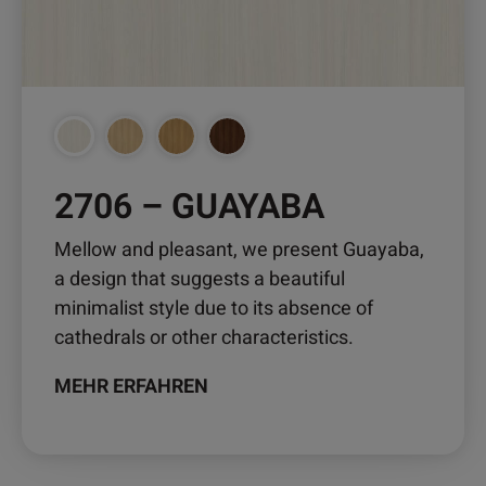
können
auf
der
Produktseite
gewählt
werden
2706 – GUAYABA
Mellow and pleasant, we present Guayaba,
a design that suggests a beautiful
minimalist style due to its absence of
cathedrals or other characteristics.
MEHR ERFAHREN