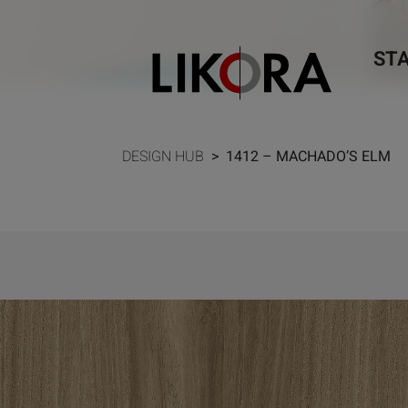
Weiter zum Inhalt
ST
DESIGN HUB
>
1412 – MACHADO’S ELM