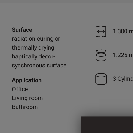
Surface
1.300 
radiation-curing or
thermally drying
1.225 
haptically decor-
synchronous surface
3 Cylin
Application
Office
Living room
Bathroom