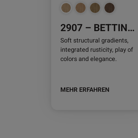
können
auf
der
2907 – BETTINUS OAK
Produktseite
Soft structural gradients,
gewählt
integrated rusticity, play of
werden
colors and elegance.
MEHR ERFAHREN