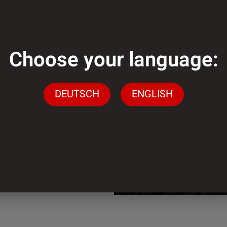
Choose your language:
genug?
DEUTSCH
ENGLISH
gen stehen wir Ihnen
ingen
n.