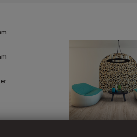
mm
mm
der