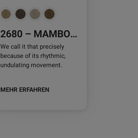
nnen
2680 – MAMBO ELM
duktseite
wählt
We call it that precisely
rden
because of its rhythmic,
undulating movement.
MEHR ERFAHREN