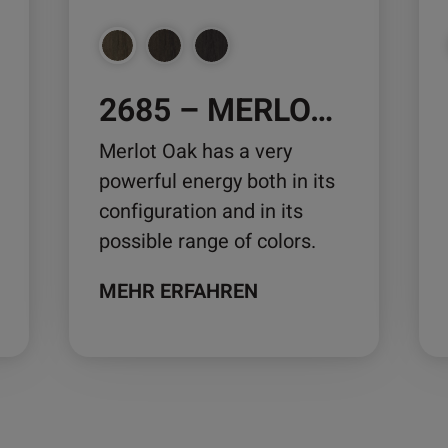
können
kö
auf
auf
der
der
2685 – MERLOT OAK
Produktseite
Pro
gewählt
ge
Merlot Oak has a very
werden
we
powerful energy both in its
configuration and in its
possible range of colors.
MEHR ERFAHREN