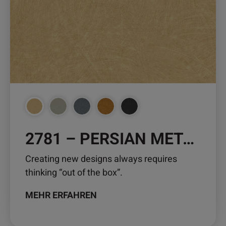
auf.
Die
Optionen
können
auf
der
Produktseite
gewählt
werden
2781 – PERSIAN METAL
Creating new designs always requires
thinking “out of the box”.
MEHR ERFAHREN