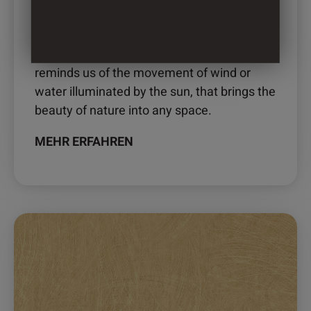
2882 – BRISA
Brisa (“breeze” in English) is sandstone that
reminds us of the movement of wind or
water illuminated by the sun, that brings the
beauty of nature into any space.
MEHR ERFAHREN
Dieses
Produkt
weist
mehrere
Varianten