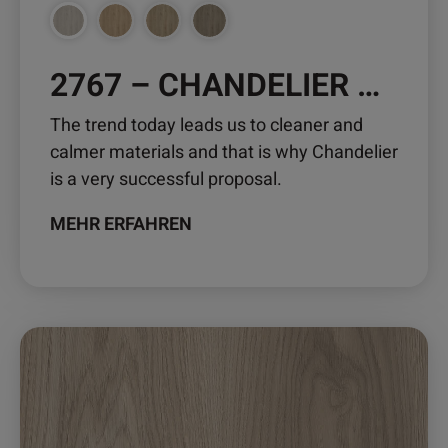
gewählt
werden
2767 – CHANDELIER OAK
The trend today leads us to cleaner and
calmer materials and that is why Chandelier
is a very successful proposal.
MEHR ERFAHREN
Dieses
Produkt
weist
mehrere
Varianten