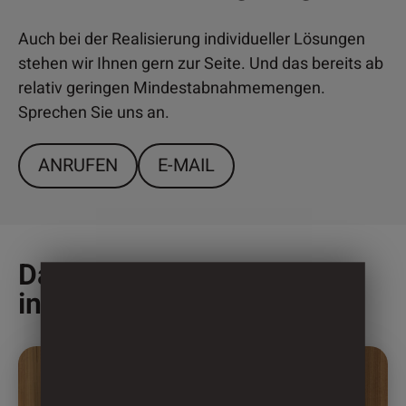
Auch bei der Realisierung individueller Lösungen
stehen wir Ihnen gern zur Seite. Und das bereits ab
relativ geringen Mindestabnahmemengen.
Sprechen Sie uns an.
ANRUFEN
E-MAIL
Das könnte Sie auch
interessieren
Dieses
Produkt