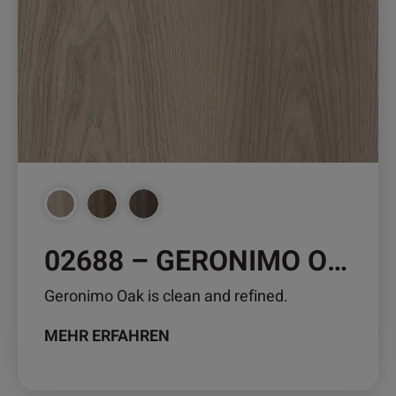
auf.
Die
Optionen
können
auf
der
Produktseite
gewählt
werden
02688 – GERONIMO OAK
Geronimo Oak is clean and refined.
MEHR ERFAHREN