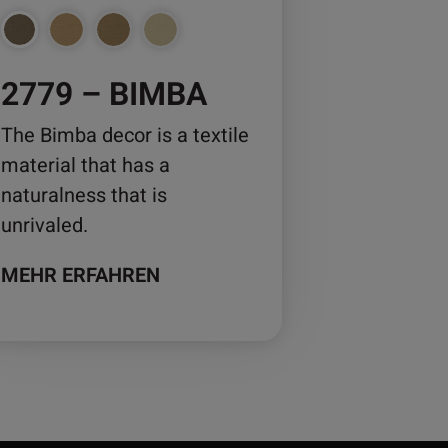
duktseite
2779 – BIMBA
wählt
rden
The Bimba decor is a textile
material that has a
naturalness that is
unrivaled.
MEHR ERFAHREN