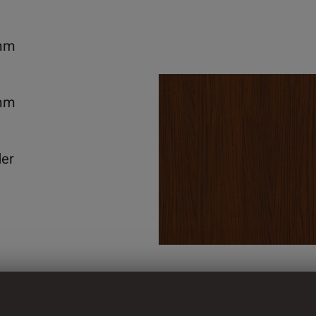
mm
mm
der