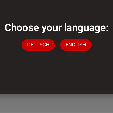
Choose your language:
genug?
DEUTSCH
ENGLISH
gen stehen wir Ihnen
ingen
n.