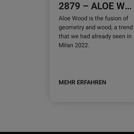
auf
2879 – ALOE WOOD
der
Aloe Wood is the fusion of
Produktseite
geometry and wood, a trend
gewählt
that we had already seen in
werden
Milan 2022.
MEHR ERFAHREN