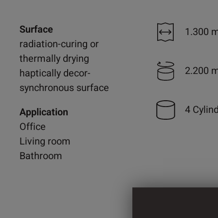
Surface
1.300 
radiation-curing or
thermally drying
2.200 
haptically decor-
synchronous surface
4 Cylin
Application
Office
Living room
Bathroom