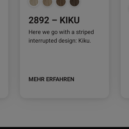
auf
auf
der
der
2892 – KIKU
Produktseite
Pro
gewählt
ge
Here we go with a striped
werden
we
interrupted design: Kiku.
MEHR ERFAHREN