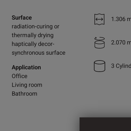
Surface
1.306 
radiation-curing or
thermally drying
2.070 
haptically decor-
synchronous surface
3 Cylin
Application
Office
Living room
Bathroom