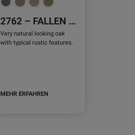
2762 – FALLEN OAK
duktseite
wählt
Very natural looking oak
rden
with typical rustic features.
MEHR ERFAHREN