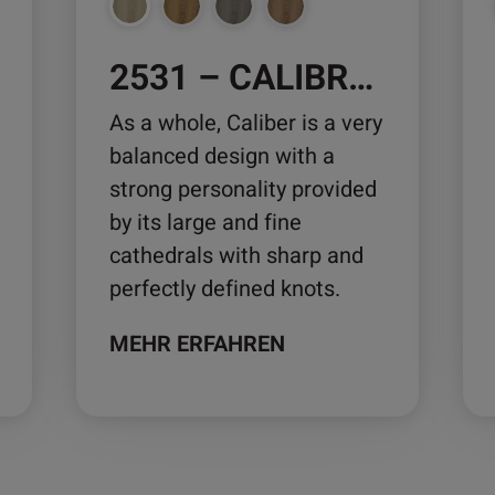
auf
auf
der
der
2531 – CALIBRE OAK
Produktseite
Pro
gewählt
ge
As a whole, Caliber is a very
werden
we
balanced design with a
strong personality provided
by its large and fine
cathedrals with sharp and
perfectly defined knots.
MEHR ERFAHREN