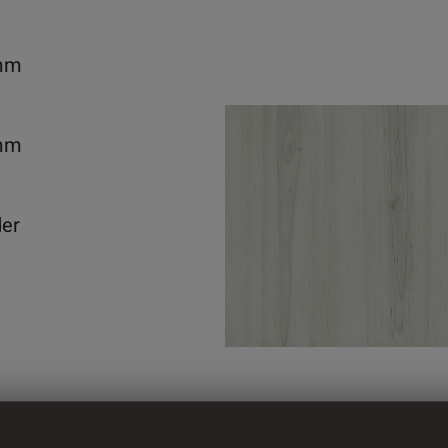
mm
mm
der