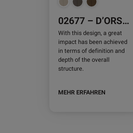
auf
der
02677 – D’ORSAY MAPLE
Produktseite
gewählt
With this design, a great
werden
impact has been achieved
in terms of definition and
depth of the overall
structure.
MEHR ERFAHREN