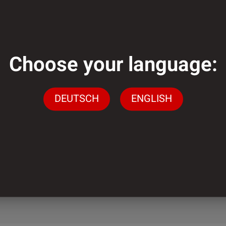
genug?
Choose your language:
DEUTSCH
ENGLISH
gen stehen wir Ihnen
ingen
n.